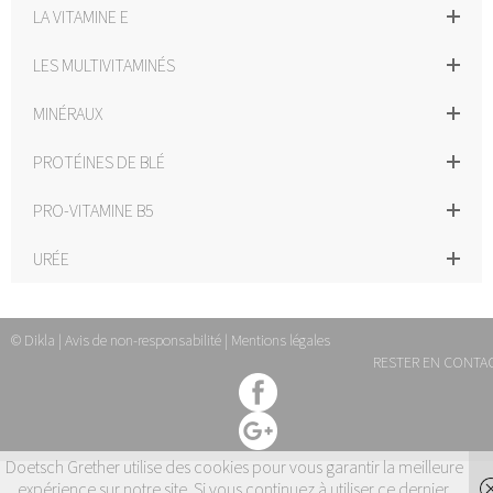
LA VITAMINE E
LES MULTIVITAMINÉS
MINÉRAUX
PROTÉINES DE BLÉ
PRO-VITAMINE B5
URÉE
© Dikla |
Avis de non-responsabilité
|
Mentions légales
RESTER EN CONTA
Doetsch Grether utilise des cookies pour vous garantir la meilleure
expérience sur notre site. Si vous continuez à utiliser ce dernier,