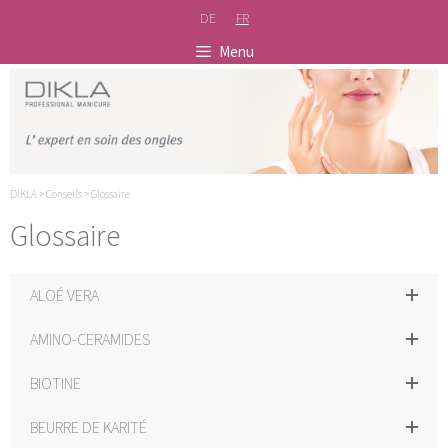
Skip
DE
FR
to
content
Menu
DIKLA
>
Conseils
>
Glossaire
Glossaire
ALOÉ VERA
AMINO-CERAMIDES
BIOTINE
BEURRE DE KARITÉ