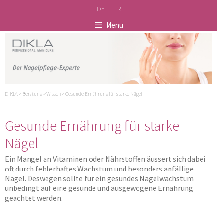
Springe
DE
FR
zum
Inhalt
Menu
DIKLA
>
Beratung
>
Wissen
>
Gesunde Ernährung für starke Nägel
Gesunde Ernährung für starke
Nägel
Ein Mangel an Vitaminen oder Nährstoffen äussert sich dabei
oft durch fehlerhaftes Wachstum und besonders anfällige
Nägel. Deswegen sollte für ein gesundes Nagelwachstum
unbedingt auf eine gesunde und ausgewogene Ernährung
geachtet werden.