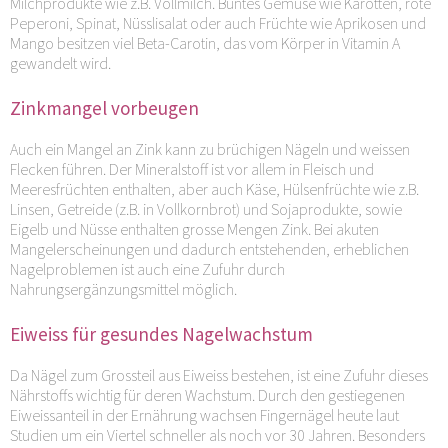
Milchprodukte wie z.B. Vollmilch. Buntes Gemüse wie Karotten, rote
Peperoni, Spinat, Nüsslisalat oder auch Früchte wie Aprikosen und
Mango besitzen viel Beta-Carotin, das vom Körper in Vitamin A
gewandelt wird.
Zinkmangel vorbeugen
Auch ein Mangel an Zink kann zu brüchigen Nägeln und weissen
Flecken führen. Der Mineralstoff ist vor allem in Fleisch und
Meeresfrüchten enthalten, aber auch Käse, Hülsenfrüchte wie z.B.
Linsen, Getreide (z.B. in Vollkornbrot) und Sojaprodukte, sowie
Eigelb und Nüsse enthalten grosse Mengen Zink. Bei akuten
Mangelerscheinungen und dadurch entstehenden, erheblichen
Nagelproblemen ist auch eine Zufuhr durch
Nahrungsergänzungsmittel möglich.
Eiweiss für gesundes Nagelwachstum
Da Nägel zum Grossteil aus Eiweiss bestehen, ist eine Zufuhr dieses
Nährstoffs wichtig für deren Wachstum. Durch den gestiegenen
Eiweissanteil in der Ernährung wachsen Fingernägel heute laut
Studien um ein Viertel schneller als noch vor 30 Jahren. Besonders